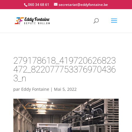
📍 Couvin - 060.34.68.61
060 34 68 61
secretariat@eddyfontaine.be
279178618_419720626823
472_822077753376970436
3_n
par
Eddy Fontaine
|
Mai 5, 2022