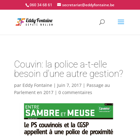
📍 Couvin - 060.34.68.61
060 34 68 61
secretariat@eddyfontaine.be
Couvin: la police a-t-elle
besoin d’une autre gestion?
par
Eddy Fontaine
|
Juin 7, 2017
|
Passage au
Parlement en 2017
|
0 commentaires