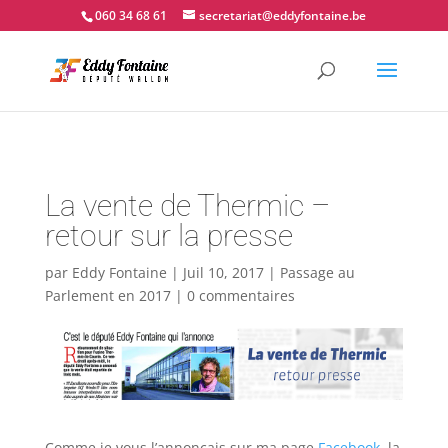
📍 Couvin - 060.34.68.61
060 34 68 61
secretariat@eddyfontaine.be
La vente de Thermic –
retour sur la presse
par
Eddy Fontaine
|
Juil 10, 2017
|
Passage au
Parlement en 2017
|
0 commentaires
Comme je vous l’annoncais sur ma page
Facebook
, la