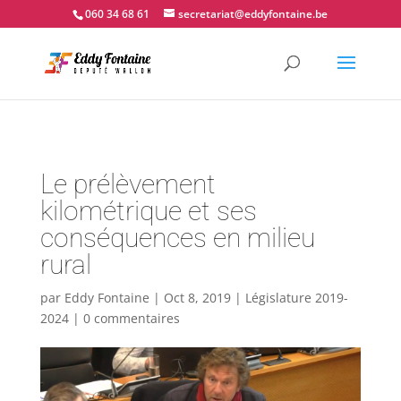
📍 Couvin - 060.34.68.61
060 34 68 61
secretariat@eddyfontaine.be
Le prélèvement
kilométrique et ses
conséquences en milieu
rural
par
Eddy Fontaine
|
Oct 8, 2019
|
Législature 2019-
2024
|
0 commentaires