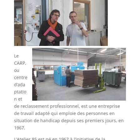
Le
CARP,
ou
centre
d’ada
ptatio
n et
de reclassement professionnel, est une entreprise
de travail adapté qui emploie des personnes en
situation de handicap depuis ses premiers jours, en
1967.
L’Atelier 85 est né en 1967 à l’initiative de la