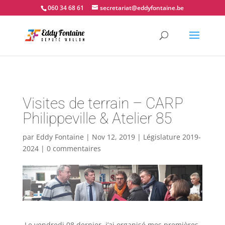
📍 Couvin - 060.34.68.61
060 34 68 61
secretariat@eddyfontaine.be
Visites de terrain – CARP
Philippeville & Atelier 85
par
Eddy Fontaine
|
Nov 12, 2019
|
Législature 2019-
2024
|
0 commentaires
Le vendredi 08 dernier, j’ai organisé mes premières