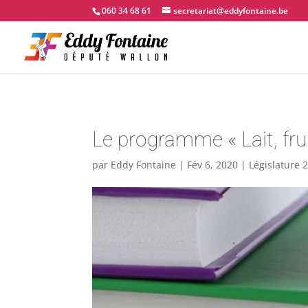
060 34 68 61
secretariat@eddyfontaine.be
Le programme « Lait, frui
par
Eddy Fontaine
|
Fév 6, 2020
|
Législature 