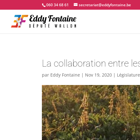
060 34 68 61
secretariat@eddyfontaine.be
La collaboration entre le
par
Eddy Fontaine
|
Nov 19, 2020
|
Législatur