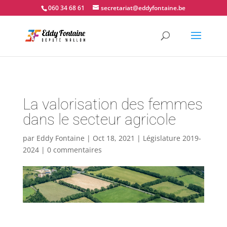
📍 Couvin - 060.34.68.61
060 34 68 61
secretariat@eddyfontaine.be
La valorisation des femmes
dans le secteur agricole
par
Eddy Fontaine
|
Oct 18, 2021
|
Législature 2019-
2024
|
0 commentaires