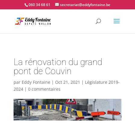
📍 Couvin - 060.34.68.61
060 34 68 61
secretariat@eddyfontaine.be
La rénovation du grand
pont de Couvin
par
Eddy Fontaine
|
Oct 21, 2021
|
Législature 2019-
2024
|
0 commentaires