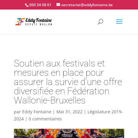
📍 Couvin - 060.34.68.61
060 34 68 61
secretariat@eddyfontaine.be
Soutien aux festivals et
mesures en place pour
assurer la survie d’une offre
diversifiée en Fédération
Wallonie-Bruxelles
par
Eddy Fontaine
|
Mai 31, 2022
|
Législature 2019-
2024
|
0 commentaires