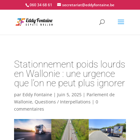
📍 Couvin - 060.34.68.61
060 34 68 61
secretariat@eddyfontaine.be
Stationnement poids lourds
en Wallonie : une urgence
que l’on ne peut plus ignorer
par
Eddy Fontaine
|
Juin 5, 2025
|
Parlement de
Wallonie
,
Questions / Interpellations
|
0
commentaires