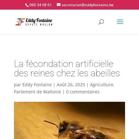
📍 Couvin - 060.34.68.61
060 34 68 61
secretariat@eddyfontaine.be
La fécondation artificielle
des reines chez les abeilles
par
Eddy Fontaine
|
Août 26, 2025
|
Agriculture
,
Parlement de Wallonie
|
0 commentaires